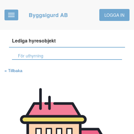
Byggsigurd AB
LOGGA IN
Toggle
navigation
Lediga hyresobjekt
För uthyrning
« Tillbaka