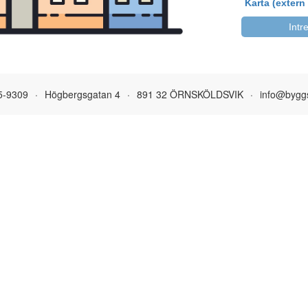
Karta (extern
Int
5-9309
·
Högbergsgatan 4
·
891 32 ÖRNSKÖLDSVIK
·
info@byggs