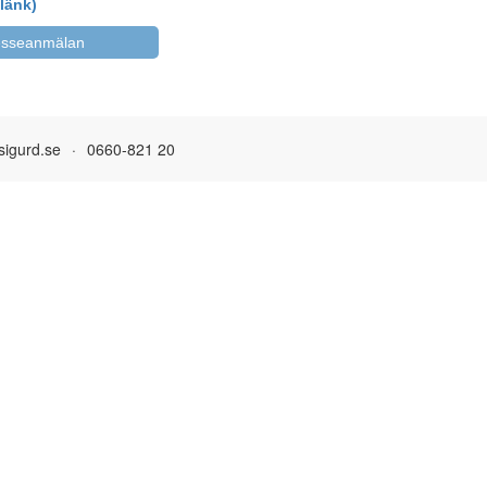
 länk)
resseanmälan
igurd.se
·
0660-821 20